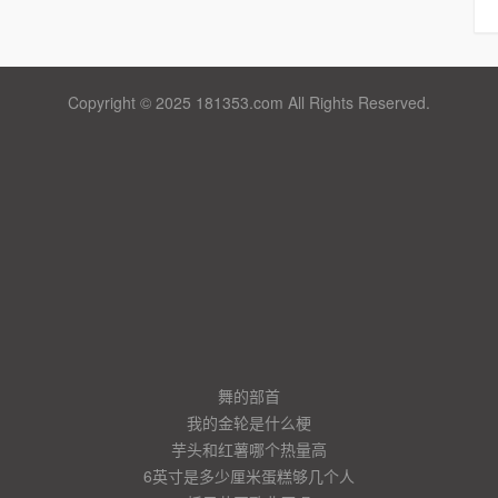
Copyright © 2025 181353.com All Rights Reserved.
舞的部首
我的金轮是什么梗
芋头和红薯哪个热量高
6英寸是多少厘米蛋糕够几个人